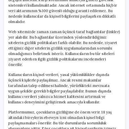
sistemleri kullanılmaktadır. Ancak internet ortamında hiçbir
veri aktarımının %100 güvenli olduğu garanti edilemez. Bu
nedenle kullanıcılar da kişisel bilgilerini paylaşırken dikkatli
olmalıdır.
Web sitemizde zaman zaman üçüncü taraf bağlantılar (linkler)
yer alabilir. Bu bağlantılar üzerinden yönlendirildiğiniz
sitelerin gizlilik politikaları farklı olabilir. Bu nedenle, ziyaret
ettiğiniz diğer sitelerin gizlilik uygulamalarından sorumlu
olmadığımızı belirtmek isteriz. Kullanıcıların bu tür siteleri
ziyaret ederken ilgili gizlilik politikalarını incelemeleri
önerilir.
Kullanıcıların kişisel verileri, yasal yükümlülükler dışında
üçüncü kişilerle paylaşılmaz. Ancak resmi makamlar
tarafından talep edilmesi halinde, yürürlükteki mevzuata
uygun şekilde gerekli bilgiler paylaşılabilir. Bunun dışında
kullanıcı verileri yalnızca hizmet kalitesini artırmak ve
kullanıcı deneyimini geliştirmek amacıyla kullanılır.
Platformumuz, çocukların gizliliğine de önem verir. 18 yaş
altındaki bireylerin ebeveyn izni olmadan kişisel bilgi
paylaşmamaları önerilir. Bu tür durumlarda sorumluluk
ebeveynlere aittir. Eğer çocuklara ait kişisel verilerin izinsiz