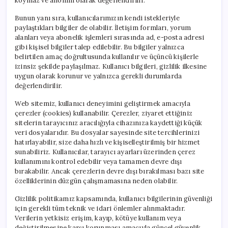
koymaz ve anonim olarak değerlendirilir.
Bunun yanı sıra, kullanıcılarımızın kendi istekleriyle
paylaştıkları bilgiler de olabilir. İletişim formları, yorum
alanları veya abonelik işlemleri sırasında ad, e-posta adresi
gibi kişisel bilgiler talep edilebilir. Bu bilgiler yalnızca
belirtilen amaç doğrultusunda kullanılır ve üçüncü kişilerle
izinsiz şekilde paylaşılmaz. Kullanıcı bilgileri, gizlilik ilkesine
uygun olarak korunur ve yalnızca gerekli durumlarda
değerlendirilir.
Web sitemiz, kullanıcı deneyimini geliştirmek amacıyla
çerezler (cookies) kullanabilir. Çerezler, ziyaret ettiğiniz
sitelerin tarayıcınız aracılığıyla cihazınıza kaydettiği küçük
veri dosyalarıdır. Bu dosyalar sayesinde site tercihlerinizi
hatırlayabilir, size daha hızlı ve kişiselleştirilmiş bir hizmet
sunabiliriz. Kullanıcılar, tarayıcı ayarları üzerinden çerez
kullanımını kontrol edebilir veya tamamen devre dışı
bırakabilir. Ancak çerezlerin devre dışı bırakılması bazı site
özelliklerinin düzgün çalışmamasına neden olabilir.
Gizlilik politikamız kapsamında, kullanıcı bilgilerinin güvenliği
için gerekli tüm teknik ve idari önlemler alınmaktadır.
Verilerin yetkisiz erişim, kayıp, kötüye kullanım veya
değiştirilmesine karşı korunması amacıyla güncel güvenlik