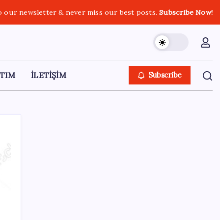
o our newsletter & never miss our best posts.
Subscribe Now!
TIM
İLETİŞİM
Subscribe
SON YAZILAR
Pezeşkiyan: Teslim olmaya zorlanırsak
savaşırız, boyun eğmeyiz