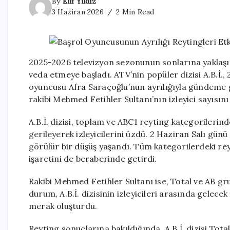
By
Elif Yıldız
3 Haziran 2026
2 Min Read
2025-2026 televizyon sezonunun sonlarına yaklaşır
veda etmeye başladı. ATV’nin popüler dizisi A.B.İ.
oyuncusu Afra Saraçoğlu’nun ayrılığıyla gündeme ge
rakibi Mehmed Fetihler Sultanı’nın izleyici sayısı
A.B.İ. dizisi, toplam ve ABC1 reyting kategorilerind
gerileyerek izleyicilerini üzdü. 2 Haziran Salı günü
görülür bir düşüş yaşandı. Tüm kategorilerdeki rey
işaretini de beraberinde getirdi.
Rakibi Mehmed Fetihler Sultanı ise, Total ve AB gr
durum, A.B.İ. dizisinin izleyicileri arasında gelec
merak oluşturdu.
Reyting sonuçlarına bakıldığında, A.B.İ. dizisi Tota