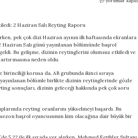
Başrol
yorumlar kapal
Oyuncusunun
Ayrılığı
Reytingleri
Etkiledi:
2
ken, pek çok dizi Haziran ayının ilk haftasında ekranlara
Haziran
, 2 Haziran Salı günü yayınlanan bölümünde başrol
Salı
ldi. Bu gelişme, dizinin reytinglerini olumsuz etkiledi ve
Reyting
Raporu
nı artırmasına neden oldu.
için
e birinciliği korusa da, AB grubunda ikinci sıraya
 yayınlanan bölümle birlikte dizinin reytinglerinde gözle
ting sonuçları, dizinin geleceği hakkında pek çok soru
uplarında reyting oranlarını yükselmeyi başardı. Bu
ek sezon başrol oyuncusunun kim olacağına dair büyük bir
l’de 5.22 ile ilk sırada yer alırken, Mehmed Fetihler Sultanı