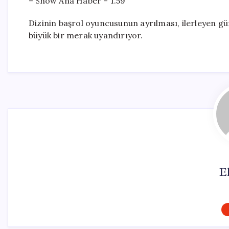
– Show Ana Haber – 1.59
Dizinin başrol oyuncusunun ayrılması, ilerleyen gü
büyük bir merak uyandırıyor.
El