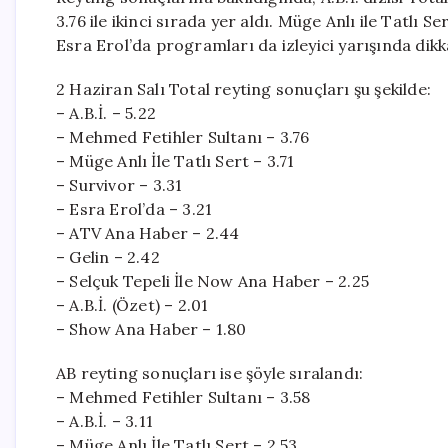
3.76 ile ikinci sırada yer aldı. Müge Anlı ile Tatlı S
Esra Erol’da programları da izleyici yarışında dik
2 Haziran Salı Total reyting sonuçları şu şekilde:
– A.B.İ. – 5.22
– Mehmed Fetihler Sultanı – 3.76
– Müge Anlı İle Tatlı Sert – 3.71
– Survivor – 3.31
– Esra Erol’da – 3.21
– ATV Ana Haber – 2.44
– Gelin – 2.42
– Selçuk Tepeli İle Now Ana Haber – 2.25
– A.B.İ. (Özet) – 2.01
– Show Ana Haber – 1.80
AB reyting sonuçları ise şöyle sıralandı:
– Mehmed Fetihler Sultanı – 3.58
– A.B.İ. – 3.11
– Müge Anlı İle Tatlı Sert – 2.53