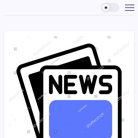
Skip
to
content