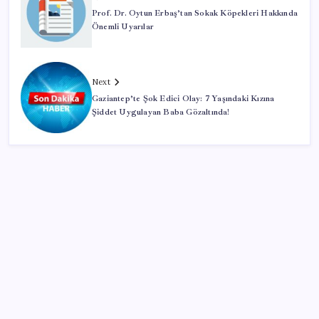
Prof. Dr. Oytun Erbaş’tan Sokak Köpekleri Hakkında
Önemli Uyarılar
Next
Gaziantep’te Şok Edici Olay: 7 Yaşındaki Kızına
Şiddet Uygulayan Baba Gözaltında!
SON YAZILAR
OpenAI, yapay zeka modellerinin sınırların dışına