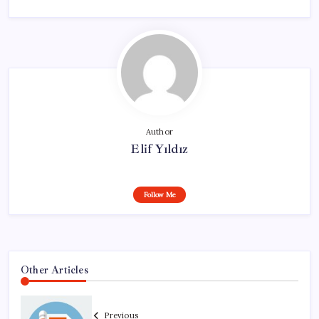
Author
Elif Yıldız
Follow Me
Other Articles
Previous