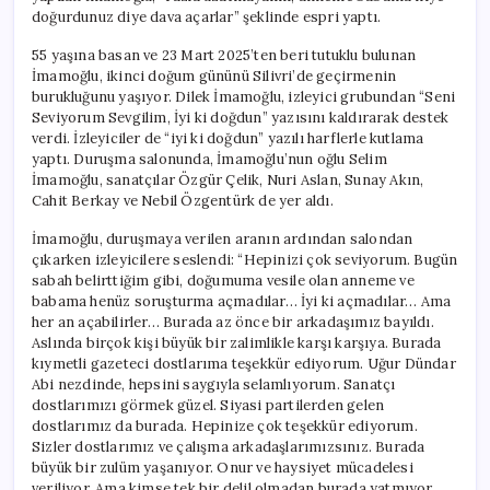
doğurdunuz diye dava açarlar” şeklinde espri yaptı.
55 yaşına basan ve 23 Mart 2025’ten beri tutuklu bulunan
İmamoğlu, ikinci doğum gününü Silivri’de geçirmenin
burukluğunu yaşıyor. Dilek İmamoğlu, izleyici grubundan “Seni
Seviyorum Sevgilim, İyi ki doğdun” yazısını kaldırarak destek
verdi. İzleyiciler de “iyi ki doğdun” yazılı harflerle kutlama
yaptı. Duruşma salonunda, İmamoğlu’nun oğlu Selim
İmamoğlu, sanatçılar Özgür Çelik, Nuri Aslan, Sunay Akın,
Cahit Berkay ve Nebil Özgentürk de yer aldı.
İmamoğlu, duruşmaya verilen aranın ardından salondan
çıkarken izleyicilere seslendi: “Hepinizi çok seviyorum. Bugün
sabah belirttiğim gibi, doğumuma vesile olan anneme ve
babama henüz soruşturma açmadılar… İyi ki açmadılar… Ama
her an açabilirler… Burada az önce bir arkadaşımız bayıldı.
Aslında birçok kişi büyük bir zalimlikle karşı karşıya. Burada
kıymetli gazeteci dostlarıma teşekkür ediyorum. Uğur Dündar
Abi nezdinde, hepsini saygıyla selamlıyorum. Sanatçı
dostlarımızı görmek güzel. Siyasi partilerden gelen
dostlarımız da burada. Hepinize çok teşekkür ediyorum.
Sizler dostlarımız ve çalışma arkadaşlarımızsınız. Burada
büyük bir zulüm yaşanıyor. Onur ve haysiyet mücadelesi
veriliyor. Ama kimse tek bir delil olmadan burada yatmıyor.