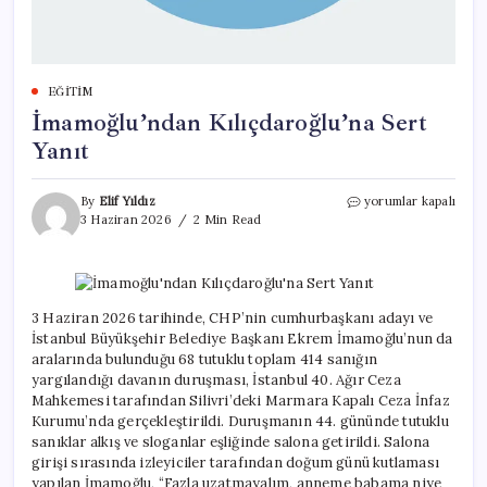
EĞITIM
İmamoğlu’ndan Kılıçdaroğlu’na Sert
Yanıt
İmamoğlu’ndan
By
Elif Yıldız
yorumlar kapalı
Kılıçdaroğlu’na
3 Haziran 2026
2 Min Read
Sert
Yanıt
için
3 Haziran 2026 tarihinde, CHP’nin cumhurbaşkanı adayı ve
İstanbul Büyükşehir Belediye Başkanı Ekrem İmamoğlu’nun da
aralarında bulunduğu 68 tutuklu toplam 414 sanığın
yargılandığı davanın duruşması, İstanbul 40. Ağır Ceza
Mahkemesi tarafından Silivri’deki Marmara Kapalı Ceza İnfaz
Kurumu’nda gerçekleştirildi. Duruşmanın 44. gününde tutuklu
sanıklar alkış ve sloganlar eşliğinde salona getirildi. Salona
girişi sırasında izleyiciler tarafından doğum günü kutlaması
yapılan İmamoğlu, “Fazla uzatmayalım, anneme babama niye