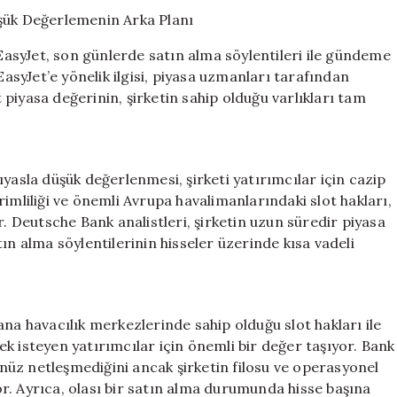
Hedefliyor:
Düşük
Değerlemenin
 EasyJet, son günlerde satın alma söylentileri ile gündeme
Arka
EasyJet’e yönelik ilgisi, piyasa uzmanları tarafından
Planı
t piyasa değerinin, şirketin sahip olduğu varlıkları tam
için
yasla düşük değerlenmesi, şirketi yatırımcılar için cazip
imliliği ve önemli Avrupa havalimanlarındaki slot hakları,
r. Deutsche Bank analistleri, şirketin uzun süredir piyasa
ın alma söylentilerinin hisseler üzerinde kısa vadeli
na havacılık merkezlerinde sahip olduğu slot hakları ile
k isteyen yatırımcılar için önemli bir değer taşıyor. Bank
henüz netleşmediğini ancak şirketin filosu ve operasyonel
yor. Ayrıca, olası bir satın alma durumunda hisse başına