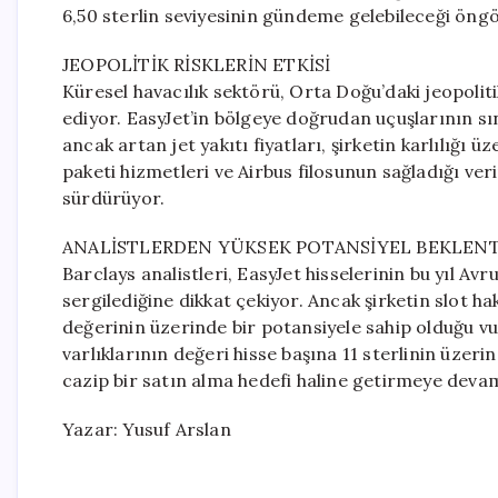
6,50 sterlin seviyesinin gündeme gelebileceği öngö
JEOPOLİTİK RİSKLERİN ETKİSİ
Küresel havacılık sektörü, Orta Doğu’daki jeopoliti
ediyor. EasyJet’in bölgeye doğrudan uçuşlarının sın
ancak artan jet yakıtı fiyatları, şirketin karlılığ
paketi hizmetleri ve Airbus filosunun sağladığı ver
sürdürüyor.
ANALİSTLERDEN YÜKSEK POTANSİYEL BEKLENT
Barclays analistleri, EasyJet hisselerinin bu yıl A
sergilediğine dikkat çekiyor. Ancak şirketin slot ha
değerinin üzerinde bir potansiyele sahip olduğu vur
varlıklarının değeri hisse başına 11 sterlinin üzerin
cazip bir satın alma hedefi haline getirmeye deva
Yazar: Yusuf Arslan