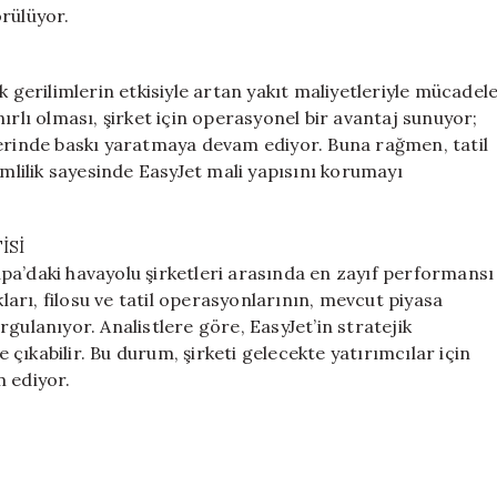
rülüyor.
k gerilimlerin etkisiyle artan yakıt maliyetleriyle mücadel
ırlı olması, şirket için operasyonel bir avantaj sunuyor;
ı üzerinde baskı yaratmaya devam ediyor. Buna rağmen, tatil
imlilik sayesinde EasyJet mali yapısını korumayı
İSİ
vrupa’daki havayolu şirketleri arasında en zayıf performansı
kları, filosu ve tatil operasyonlarının, mevcut piyasa
gulanıyor. Analistlere göre, EasyJet’in stratejik
e çıkabilir. Bu durum, şirketi gelecekte yatırımcılar için
m ediyor.