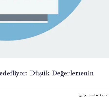
Hedefliyor: Düşük Değerlemenin
ABD’li
yorumlar kapal
Yatırımcılar
EasyJet’i