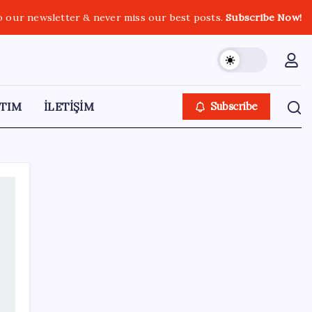
o our newsletter & never miss our best posts.
Subscribe Now!
TIM
İLETİŞİM
Subscribe
SON YAZILAR
Pezeşkiyan: Teslim olmaya zorlanırsak
savaşırız, boyun eğmeyiz