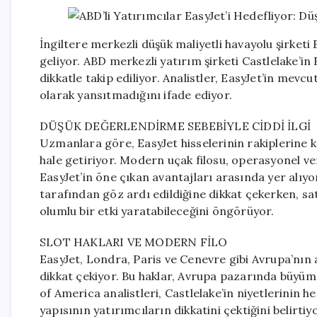
İngiltere merkezli düşük maliyetli havayolu şirketi
geliyor. ABD merkezli yatırım şirketi Castlelake’in 
dikkatle takip ediliyor. Analistler, EasyJet’in mevcu
olarak yansıtmadığını ifade ediyor.
DÜŞÜK DEĞERLENDİRME SEBEBİYLE CİDDİ İLGİ
Uzmanlara göre, EasyJet hisselerinin rakiplerine kı
hale getiriyor. Modern uçak filosu, operasyonel ver
EasyJet’in öne çıkan avantajları arasında yer alıyo
tarafından göz ardı edildiğine dikkat çekerken, sat
olumlu bir etki yaratabileceğini öngörüyor.
SLOT HAKLARI VE MODERN FİLO
EasyJet, Londra, Paris ve Cenevre gibi Avrupa’nın a
dikkat çekiyor. Bu haklar, Avrupa pazarında büyüme
of America analistleri, Castlelake’in niyetlerinin 
yapısının yatırımcıların dikkatini çektiğini belirti