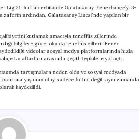
Niteliğinde
r Lig 31. hafta derbisinde Galatasaray, Fenerbahçe’yi 3-
Teneffüs
 Bu zaferin ardından, Galatasaray Lisesi’nde yapılan bir
Zili
Değişikliği
için
galibiyetini kutlamak amacıyla teneffüs zillerinde
dığı bilgilere göre, okulda teneffüs zilleri “Fener
kaydedildiği videolar sosyal medya platformlarında hızla
hçe taraftarları arasında çeşitli tepkilere yol açtı.
amiasında tartışmalara neden oldu ve sosyal medyada
eti sonrası yaşanan olay, sadece futbol değil, aynı zamanda
olarak kaydedildi.