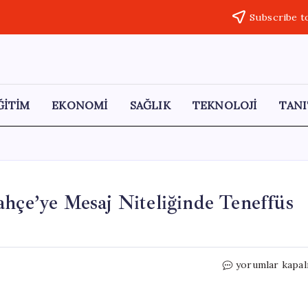
Subscribe t
ĞİTİM
EKONOMİ
SAĞLIK
TEKNOLOJİ
TANI
ahçe’ye Mesaj Niteliğinde Teneffüs
Galatasaray
yorumlar kapal
Lisesi’nden
Fenerbahçe’ye
Mesaj