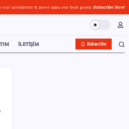
o our newsletter & never miss our best posts.
Subscribe Now!
TIM
İLETİŞİM
Subscribe
SON YAZILAR
ı
Altında yükseliş kapıda mı? Uzman isimden
ezber bozan tahmin!