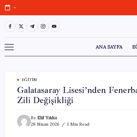
Skip
-
to
content
https://www.facebook.com/
https://twitter.com/
https://t.me/
https://www.instagram.com/
https://youtube.com/
ANA SAYFA
E
EĞITIM
Galatasaray Lisesi’nden Fenerb
Zili Değişikliği
By
Elif Yıldız
28 Nisan 2026
1 Min Read