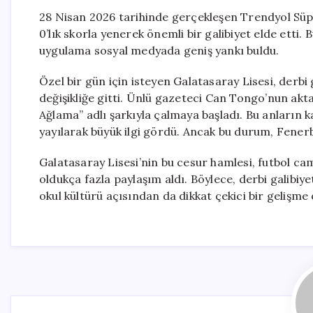
28 Nisan 2026 tarihinde gerçekleşen Trendyol Süpe
0’lık skorla yenerek önemli bir galibiyet elde etti.
uygulama sosyal medyada geniş yankı buldu.
Özel bir gün için isteyen Galatasaray Lisesi, derbi 
değişikliğe gitti. Ünlü gazeteci Can Tongo’nun aktar
Ağlama” adlı şarkıyla çalmaya başladı. Bu anların 
yayılarak büyük ilgi gördü. Ancak bu durum, Fenerba
Galatasaray Lisesi’nin bu cesur hamlesi, futbol c
oldukça fazla paylaşım aldı. Böylece, derbi galibiy
okul kültürü açısından da dikkat çekici bir gelişme 