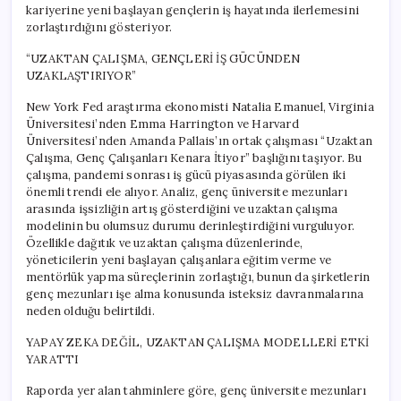
kariyerine yeni başlayan gençlerin iş hayatında ilerlemesini
zorlaştırdığını gösteriyor.
“UZAKTAN ÇALIŞMA, GENÇLERİ İŞ GÜCÜNDEN
UZAKLAŞTIRIYOR”
New York Fed araştırma ekonomisti Natalia Emanuel, Virginia
Üniversitesi’nden Emma Harrington ve Harvard
Üniversitesi’nden Amanda Pallais’ın ortak çalışması “Uzaktan
Çalışma, Genç Çalışanları Kenara İtiyor” başlığını taşıyor. Bu
çalışma, pandemi sonrası iş gücü piyasasında görülen iki
önemli trendi ele alıyor. Analiz, genç üniversite mezunları
arasında işsizliğin artış gösterdiğini ve uzaktan çalışma
modelinin bu olumsuz durumu derinleştirdiğini vurguluyor.
Özellikle dağıtık ve uzaktan çalışma düzenlerinde,
yöneticilerin yeni başlayan çalışanlara eğitim verme ve
mentörlük yapma süreçlerinin zorlaştığı, bunun da şirketlerin
genç mezunları işe alma konusunda isteksiz davranmalarına
neden olduğu belirtildi.
YAPAY ZEKA DEĞİL, UZAKTAN ÇALIŞMA MODELLERİ ETKİ
YARATTI
Raporda yer alan tahminlere göre, genç üniversite mezunları