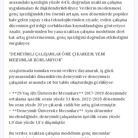
arasındaki işsizliğin yüzde 64’ü, doğrudan uzaktan çalışma
uygulamaları ile ilişkilendirilebiliyor. Verilerin incelenmesi,
genç işsizliğindeki bu önemli artışın, son dönemlerde popüler
hale gelen yapay zeka teknolojilerinden ziyade, evden çalışma
düzeninin getirdiği zorluklardan kaynaklandığını gösteriyor.
Analiz, pandemiden bu yana uzaktan çalışma modelinin dört
kat artış göstermesinin, genç işsizliğini doğrudan etkilediğini
vurguluyor.
“DENEYİMLİ ÇALIŞANLAR ÖNE ÇIKARKEN, YENİ
MEZUNLAR ZORLANIYOR”
Araştırmada sunulan resmi verilere dayanarak, iş gücü
piyasasındaki dinamiklerin deneyimli ve deneyimsiz
çalışanlar arasında zıt bir tablo oluşturduğu görülüyor:
– **29 Yaş Altı Üniversite Mezunları:** 2017-2019 döneminde
ortalama işsizlik oranı yüzde 3,1 iken, 2022-2025 döneminde
bu oran yüzde 20’ye çıkarak ciddi bir artış göstermiştir.
– **Deneyimli Üniversite Mezunları:** Aynı dönemler
incelendiğinde, deneyimli çalışanların işsizlik oranı yüzde
1,9’dan yüzde 1,8’e düşmüştür.
Bu veriler, uzaktan çalışma modelinin genç mezunlar