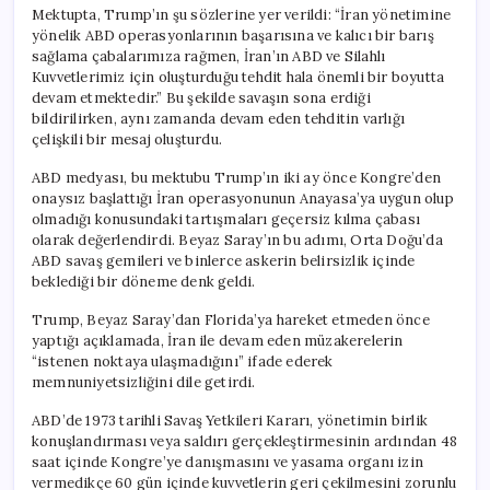
için
Mektupta, Trump’ın şu sözlerine yer verildi: “İran yönetimine
yönelik ABD operasyonlarının başarısına ve kalıcı bir barış
sağlama çabalarımıza rağmen, İran’ın ABD ve Silahlı
Kuvvetlerimiz için oluşturduğu tehdit hala önemli bir boyutta
devam etmektedir.” Bu şekilde savaşın sona erdiği
bildirilirken, aynı zamanda devam eden tehditin varlığı
çelişkili bir mesaj oluşturdu.
ABD medyası, bu mektubu Trump’ın iki ay önce Kongre’den
onaysız başlattığı İran operasyonunun Anayasa’ya uygun olup
olmadığı konusundaki tartışmaları geçersiz kılma çabası
olarak değerlendirdi. Beyaz Saray’ın bu adımı, Orta Doğu’da
ABD savaş gemileri ve binlerce askerin belirsizlik içinde
beklediği bir döneme denk geldi.
Trump, Beyaz Saray’dan Florida’ya hareket etmeden önce
yaptığı açıklamada, İran ile devam eden müzakerelerin
“istenen noktaya ulaşmadığını” ifade ederek
memnuniyetsizliğini dile getirdi.
ABD’de 1973 tarihli Savaş Yetkileri Kararı, yönetimin birlik
konuşlandırması veya saldırı gerçekleştirmesinin ardından 48
saat içinde Kongre’ye danışmasını ve yasama organı izin
vermedikçe 60 gün içinde kuvvetlerin geri çekilmesini zorunlu