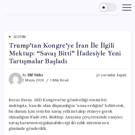
Skip
to
content
EĞITIM
Trump’tan Kongre’ye İran İle İlgili
Mektup: “Savaş Bitti” İfadesiyle Yeni
Tartışmalar Başladı
Trump’tan
By
Elif Yıldız
yorumlar kapalı
Kongre’ye
2 Mayıs 2026
1 Min Read
İran
İle
İlgili
Beyaz Saray, ABD Kongresi’ne gönderdiği resmi bir
Mektup:
mektupta, İran ile olan düşmanlığın “sona erdiğini” belirterek,
“Savaş
Bitti”
bu durum için yeni bir savaş yetkisi talep etmeye gerek
İfadesiyle
olmadığını ifade etti. Mektup, Anayasa çerçevesinde onaysız
Yeni
savaş kararının uygulanabileceği iki aylık sürenin son
Tartışmalar
gününde gönderildi.
Başladı