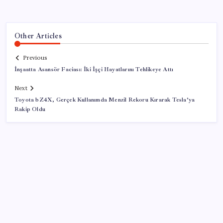
Other Articles
Previous
İnşaatta Asansör Faciası: İki İşçi Hayatlarını Tehlikeye Attı
Next
Toyota bZ4X, Gerçek Kullanımda Menzil Rekoru Kırarak Tesla’ya
Rakip Oldu
SON YAZILAR