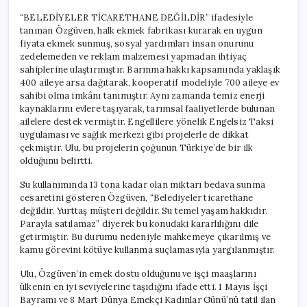
“BELEDİYELER TİCARETHANE DEĞİLDİR” ifadesiyle
tanınan Özgüven, halk ekmek fabrikası kurarak en uygun
fiyata ekmek sunmuş, sosyal yardımları insan onurunu
zedelemeden ve reklam malzemesi yapmadan ihtiyaç
sahiplerine ulaştırmıştır. Barınma hakkı kapsamında yaklaşık
400 aileye arsa dağıtarak, kooperatif modeliyle 700 aileye ev
sahibi olma imkânı tanımıştır. Aynı zamanda temiz enerji
kaynaklarını evlere taşıyarak, tarımsal faaliyetlerde bulunan
ailelere destek vermiştir. Engellilere yönelik Engelsiz Taksi
uygulaması ve sağlık merkezi gibi projelerle de dikkat
çekmiştir. Ulu, bu projelerin çoğunun Türkiye’de bir ilk
olduğunu belirtti.
Su kullanımında 13 tona kadar olan miktarı bedava sunma
cesaretini gösteren Özgüven, “Belediyeler ticarethane
değildir. Yurttaş müşteri değildir. Su temel yaşam hakkıdır.
Parayla satılamaz” diyerek bu konudaki kararlılığını dile
getirmiştir. Bu durumu nedeniyle mahkemeye çıkarılmış ve
kamu görevini kötüye kullanma suçlamasıyla yargılanmıştır.
Ulu, Özgüven’in emek dostu olduğunu ve işçi maaşlarını
ülkenin en iyi seviyelerine taşıdığını ifade etti. 1 Mayıs İşçi
Bayramı ve 8 Mart Dünya Emekçi Kadınlar Günü’nü tatil ilan