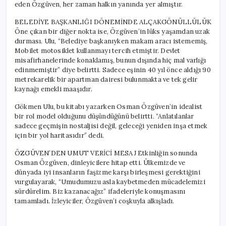
eden Özgüven, her zaman halkın yanında yer almıştır.
BELEDİYE BAŞKANLIĞI DÖNEMİNDE ALÇAKGÖNÜLLÜLÜK
Öne çıkan bir diğer nokta ise, Özgüven’in lüks yaşamdan uzak
durması. Ulu, “Belediye başkanıyken makam aracı istememiş,
Mobilet motosiklet kullanmayı tercih etmiştir. Devlet
misafirhanelerinde konaklamış, bunun dışında hiç mal varlığı
edinmemiştir” diye belirtti. Sadece eşinin 40 yıl önce aldığı 90
metrekarelik bir apartman dairesi bulunmakta ve tek gelir
kaynağı emekli maaşıdır.
Gökmen Ulu, bu kitabı yazarken Osman Özgüven’in idealist
bir rol model olduğunu düşündüğünü belirtti. “Anlatılanlar
sadece geçmişin nostaljisi değil, geleceği yeniden inşa etmek
için bir yol haritasıdır” dedi.
ÖZGÜVEN’DEN UMUT VERİCİ MESAJ Etkinliğin sonunda
Osman Özgüven, dinleyicilere hitap etti. Ülkemizde ve
dünyada iyi insanların faşizme karşı birleşmesi gerektiğini
vurgulayarak, “Umudumuzu asla kaybetmeden mücadelemizi
sürdürelim. Biz kazanacağız” ifadeleriyle konuşmasını
tamamladı. İzleyiciler, Özgüven’i coşkuyla alkışladı.