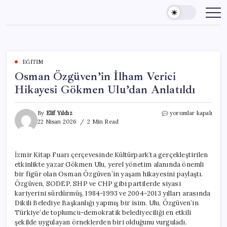
Skip
to
content
EĞITIM
Osman Özgüven’in İlham Verici
Hikayesi Gökmen Ulu’dan Anlatıldı
Osman
By
Elif Yıldız
yorumlar kapalı
Özgüven’in
22 Nisan 2026
2 Min Read
İlham
Verici
Hikayesi
İzmir Kitap Fuarı çerçevesinde Kültürpark’ta gerçekleştirilen
Gökmen
etkinlikte yazar Gökmen Ulu, yerel yönetim alanında önemli
Ulu’dan
Anlatıldı
bir figür olan Osman Özgüven’in yaşam hikayesini paylaştı.
için
Özgüven, SODEP, SHP ve CHP gibi partilerde siyasi
kariyerini sürdürmüş, 1984-1993 ve 2004-2013 yılları arasında
Dikili Belediye Başkanlığı yapmış bir isim. Ulu, Özgüven’in
Türkiye’de toplumcu-demokratik belediyeciliği en etkili
şekilde uygulayan örneklerden biri olduğunu vurguladı.