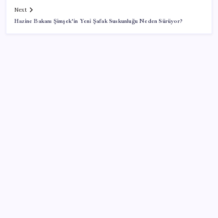
Next
Hazine Bakanı Şimşek’in Yeni Şafak Suskunluğu Neden Sürüyor?
SON YAZILAR
OpenAI, yapay zeka modellerinin sınırların dışına
çıktığını açıkladı
Telegram Neden App Store’dan Geçici Olarak
Kaldırıldı?
Xbox Geriye Dönük Uyumluluk PC ve Helix’e Geliyor
Son Dakika… Numan Kurtulmuş, ‘çerçeve yasa’ya