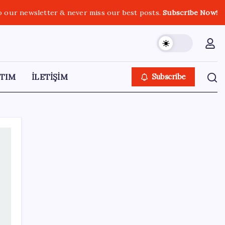
o our newsletter & never miss our best posts.
Subscribe Now!
TIM
İLETİŞİM
Subscribe
SON YAZILAR
‘Çerçeve yasa’yı imzalamamış, paylaşımı
dikkat çekmişti: MHP’den ‘İzzet Ulvi Yönter’