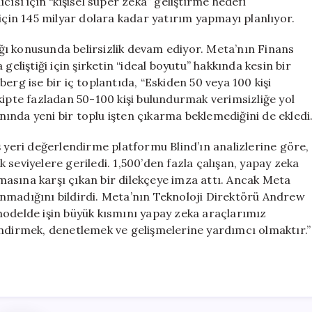
ısı için “kişisel süper zeka” geliştirme hedefi
 için 145 milyar dolara kadar yatırım yapmayı planlıyor.
ı konusunda belirsizlik devam ediyor. Meta’nın Finans
geliştiği için şirketin “ideal boyutu” hakkında kesin bir
erg ise bir iç toplantıda, “Eskiden 50 veya 100 kişi
o ekipte fazladan 50-100 kişi bulundurmak verimsizliğe yol
anında yeni bir toplu işten çıkarma beklemediğini de ekledi
ş yeri değerlendirme platformu Blind’ın analizlerine göre,
seviyelere geriledi. 1,500’den fazla çalışan, yapay zeka
anmasına karşı çıkan bir dilekçeye imza attı. Ancak Meta
nmadığını bildirdi. Meta’nın Teknoloji Direktörü Andrew
modelde işin büyük kısmını yapay zeka araçlarımız
endirmek, denetlemek ve gelişmelerine yardımcı olmaktır.”