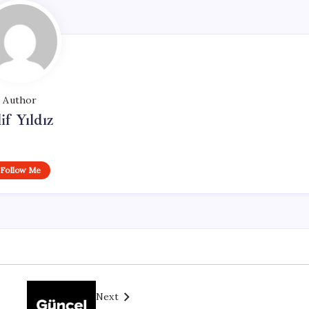
Author
if Yıldız
Follow Me
Next