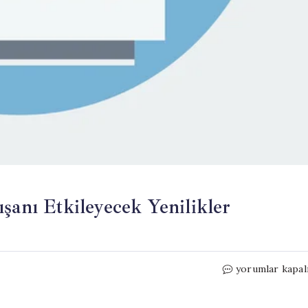
şanı Etkileyecek Yenilikler
Meta’dan
yorumlar kapal
Şok
Karar: