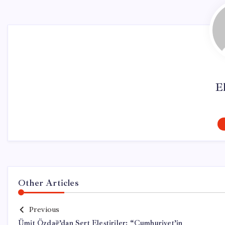
El
Other Articles
Previous
Ümit Özdağ’dan Sert Eleştiriler: “Cumhuriyet’in