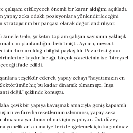
21
Bin
 çalışanı etkileyecek önemli bir karar aldığını açıkladı.
Çalışanı
nın yapay zeka odaklı pozisyonlara yönlendirileceğini
Etkileyecek
 stratejisinin bir parçası olarak değerlendiriliyor.
Yenilikler
Duyuruldu!
Janelle Gale, şirketin toplam çalışan sayısının yaklaşık
için
karmaların planlandığını belirtmişti. Ayrıca, mevcut
cinin durdurulduğu bilgisi paylaşıldı. Pazartesi günü
irimlerine kaydırılacağı, birçok yöneticinin ise “bireysel
eceği ifade edildi.
şanlara teşekkür ederek, yapay zekayı “hayatımızın en
 “Sektörümüz hiç bu kadar dinamik olmamıştı. İnşa
nti değil.” şeklinde konuştu.
daha çevik bir yapıya kavuşmak amacıyla geniş kapsamlı
uşları ve fare hareketlerinin izlenmesi, yapay zeka
m almasına yardımcı olmak için yapılıyor. Üst düzey
sına yönelik artan maliyetleri dengelemek için kaçınılmaz