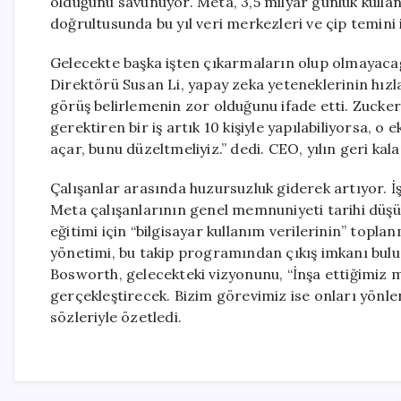
olduğunu savunuyor. Meta, 3,5 milyar günlük kullanıc
doğrultusunda bu yıl veri merkezleri ve çip temini
Gelecekte başka işten çıkarmaların olup olmayacağ
Direktörü Susan Li, yapay zeka yeteneklerinin hızla 
görüş belirlemenin zor olduğunu ifade etti. Zuckerb
gerektiren bir iş artık 10 kişiyle yapılabiliyorsa, 
açar, bunu düzeltmeliyiz.” dedi. CEO, yılın geri kal
Çalışanlar arasında huzursuzluk giderek artıyor. İ
Meta çalışanlarının genel memnuniyeti tarihi düşük 
eğitimi için “bilgisayar kullanım verilerinin” topl
yönetimi, bu takip programından çıkış imkanı bulu
Bosworth, gelecekteki vizyonunu, “İnşa ettiğimiz 
gerçekleştirecek. Bizim görevimiz ise onları yönl
sözleriyle özetledi.