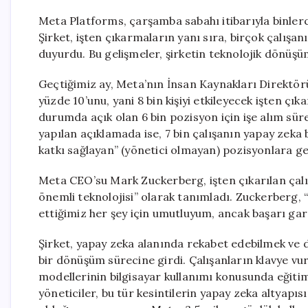
Meta Platforms, çarşamba sabahı itibarıyla binlerce
Şirket, işten çıkarmaların yanı sıra, birçok çalışa
duyurdu. Bu gelişmeler, şirketin teknolojik dönüşüm
Geçtiğimiz ay, Meta’nın İnsan Kaynakları Direktörü 
yüzde 10’unu, yani 8 bin kişiyi etkileyecek işten çı
durumda açık olan 6 bin pozisyon için işe alım süre
yapılan açıklamada ise, 7 bin çalışanın yapay zeka b
katkı sağlayan” (yönetici olmayan) pozisyonlara geç
Meta CEO’su Mark Zuckerberg, işten çıkarılan çalı
önemli teknolojisi” olarak tanımladı. Zuckerberg,
ettiğimiz her şey için umutluyum, ancak başarı gara
Şirket, yapay zeka alanında rekabet edebilmek ve 
bir dönüşüm sürecine girdi. Çalışanların klavye vur
modellerinin bilgisayar kullanımı konusunda eğiti
yöneticiler, bu tür kesintilerin yapay zeka altyapı