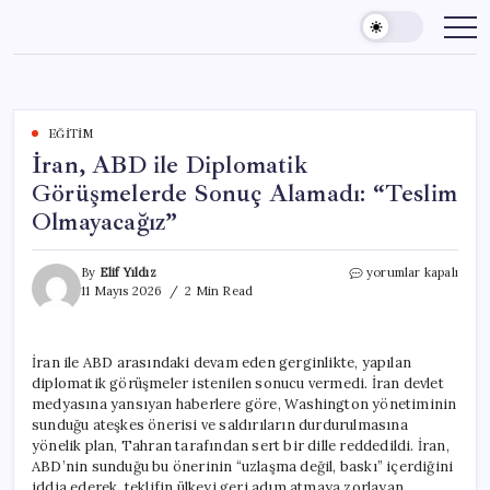
Skip
to
content
EĞITIM
İran, ABD ile Diplomatik
Görüşmelerde Sonuç Alamadı: “Teslim
Olmayacağız”
İran,
By
Elif Yıldız
yorumlar kapalı
ABD
11 Mayıs 2026
2 Min Read
ile
Diplomatik
Görüşmelerde
İran ile ABD arasındaki devam eden gerginlikte, yapılan
Sonuç
diplomatik görüşmeler istenilen sonucu vermedi. İran devlet
Alamadı:
“Teslim
medyasına yansıyan haberlere göre, Washington yönetiminin
Olmayacağız”
sunduğu ateşkes önerisi ve saldırıların durdurulmasına
için
yönelik plan, Tahran tarafından sert bir dille reddedildi. İran,
ABD’nin sunduğu bu önerinin “uzlaşma değil, baskı” içerdiğini
iddia ederek, teklifin ülkeyi geri adım atmaya zorlayan