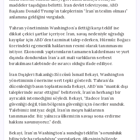
maddeler taşıdığını belirtti. İran devlet televizyonu, ABD
Başkanı Donald Trump’ın taleplerinin “İran’ın teslim olması”
anlamına geldiğini vurguladı.
Tahran yönetiminin Washington’a ilettiği karşı teklif ise
dikkat çekici şartlar içeriyor. İran, savaş nedeniyle uğradığı
kayıplar için ABD’den tazminat talep ederken, Hürmüz Boğazı
üzerindeki egemenlik haklarının resmi olarak tanınmasını
istiyor. Ekonomik yaptırımların tamamen kaldırılması ve yurt
dışında dondurulan İran’a ait mali varlıkların serbest
bırakılması talebinde de ısrarcı olduğu ifade ediliyor.
İran Dışişleri Bakanlığı Sözcüsü İsmail Bekayi, Washington
yönetiminin önerisine sert tepki gösterdi. Tahran’da
düzenlediği basın toplantısında Bekayi, ABD’nin “mantık dışı
taleplerinde ısrar ettiğini” belirterek, İran’ın herhangi bir
ayrıcalık istemediğini söyledi. Bekayi, “Sadece İran’ın
güvenliği değil, tüm bölgenin güvenliği için öneriler sunduk.
Talebimiz imtiyaz değil, İran’ın meşru haklarının
tanınmasıdır. Biz yalnızca ülkemizin savaşı sona erdirme
hakkını savunuyoruz.” dedi.
Bekayi, İran’ın Washington’a sunduğu teklifin “sorumluluk
bilinciyle hazırlandığını” vurgularken, ülkesinin bölgede