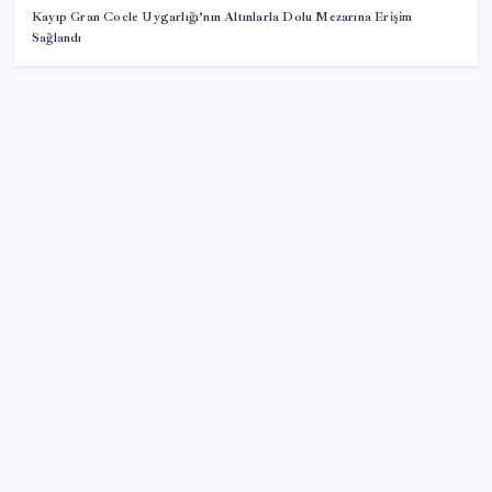
Kayıp Gran Cocle Uygarlığı’nın Altınlarla Dolu Mezarına Erişim
Sağlandı
SON YAZILAR
‘Çerçeve yasa’yı imzalamamış, paylaşımı dikkat
çekmişti: MHP’den ‘İzzet Ulvi Yönter’ açıklaması
OpenAI, yapay zeka modellerinin sınırların dışına
çıktığını açıkladı
Telegram Neden App Store’dan Geçici Olarak
Kaldırıldı?