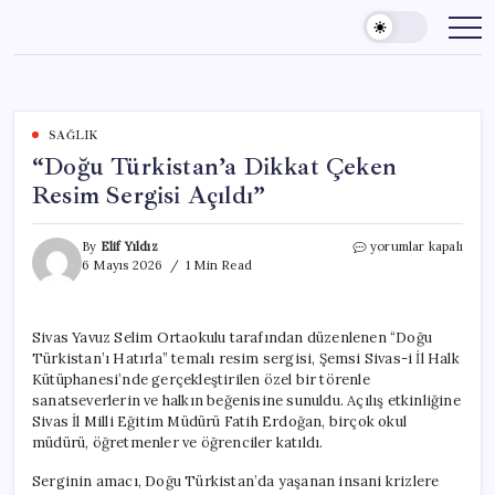
Skip
to
content
SAĞLIK
“Doğu Türkistan’a Dikkat Çeken
Resim Sergisi Açıldı”
“Doğu
By
Elif Yıldız
yorumlar kapalı
Türkistan’a
6 Mayıs 2026
1 Min Read
Dikkat
Çeken
Resim
Sivas Yavuz Selim Ortaokulu tarafından düzenlenen “Doğu
Sergisi
Türkistan’ı Hatırla” temalı resim sergisi, Şemsi Sivas-i İl Halk
Açıldı”
için
Kütüphanesi’nde gerçekleştirilen özel bir törenle
sanatseverlerin ve halkın beğenisine sunuldu. Açılış etkinliğine
Sivas İl Milli Eğitim Müdürü Fatih Erdoğan, birçok okul
müdürü, öğretmenler ve öğrenciler katıldı.
Serginin amacı, Doğu Türkistan’da yaşanan insani krizlere