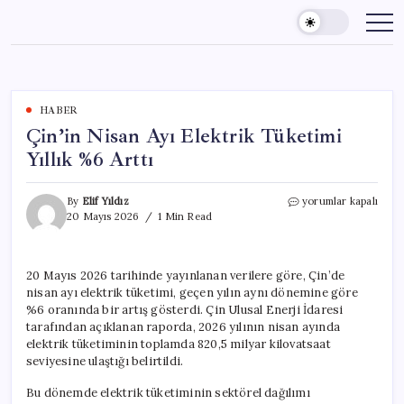
Skip
to
content
HABER
Çin’in Nisan Ayı Elektrik Tüketimi
Yıllık %6 Arttı
Çin’in
By
Elif Yıldız
yorumlar kapalı
Nisan
20 Mayıs 2026
1 Min Read
Ayı
Elektrik
Tüketimi
20 Mayıs 2026 tarihinde yayınlanan verilere göre, Çin’de
Yıllık
nisan ayı elektrik tüketimi, geçen yılın aynı dönemine göre
%6
Arttı
%6 oranında bir artış gösterdi. Çin Ulusal Enerji İdaresi
için
tarafından açıklanan raporda, 2026 yılının nisan ayında
elektrik tüketiminin toplamda 820,5 milyar kilovatsaat
seviyesine ulaştığı belirtildi.
Bu dönemde elektrik tüketiminin sektörel dağılımı