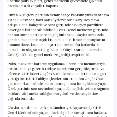
üzerine polis ekipleri, genel merkezin çevresinde güvenlik
önlemleri aldı ve yolları kapattı.
Güvenlik güçleri, partinin demir bahçe kapısını yıkarak binaya
girdi. Bu esnada, bazı parti üyeleri polise karşı koymaya
çalıştı. Polis, bahçede ve bina girişinde bekleyen partililere
biber gazı kullanarak müdahale etti. Genel merkezin girişinde
barikat kuran partililere de güç kullanıldı. Olaylar sırasında
gazdan etkilenen birçok kişi oldu. Polis, basın mensuplarını
binanın ikinci katından dışarı çıkarırken, üst katlarda da
partililerin slogan attığı gözlendi. Olaylar sırasında avukat
Celal Çelik’in de genel merkeze girdiği tespit edildi.
Polis, mahkeme kararını uygulamak üzere icra memurlarıyla
birlikte binaya girerek tahliye işlemlerini gerçekleştirdi. Bu
süreçte, CHP lideri Özgür Özel’in kendisine iletilen tebligatı
yırttığı belirtildi. Tahliye işlemlerinin ardından Özgür Özel,
genel merkez önünde basın mensuplarına bir açıklama yaptı.
Özel, partinin son seçimlerde yaşadığı mağlubiyetlere rağmen
iktidara yürüme kararlılığını vurguladı ve destekçilerine
çağrıda bulundu.
Olayların ardından, Ankara Cumhuriyet Başsavcılığı, CHP
Genel Merkezi’nde yaşananlarla ilgili bir soruşturma başlattı.