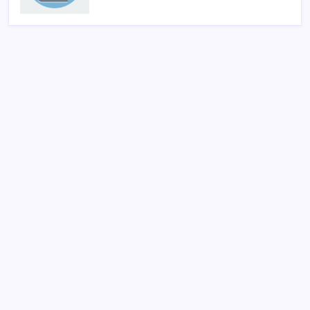
SON YAZILAR
Pezeşkiyan: Teslim olmaya zorlanırsak savaşırız,
boyun eğmeyiz
Google Pixel Watch 5 Sızdırıldı: İşte Detaylar
Telif baskısı sonuç verdi: Suno şarkılarına dijital imza
geliyor
Hazine nakit gerçekleşmeleri 395,7 milyar TL açık
verdi