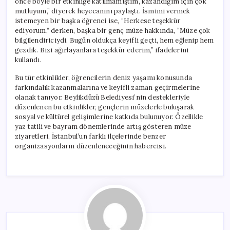
önce böyle bir etkinliğe katılmamıştım, kazandığım için çok
mutluyum,” diyerek heyecanını paylaştı. İsmimi vermek
istemeyen bir başka öğrenci ise, “Herkese teşekkür
ediyorum,” derken, başka bir genç müze hakkında, “Müze çok
bilgilendiriciydi. Bugün oldukça keyifli geçti, hem eğlenip hem
gezdik. Bizi ağırlayanlara teşekkür ederim,” ifadelerini
kullandı.
Bu tür etkinlikler, öğrencilerin deniz yaşamı konusunda
farkındalık kazanmalarına ve keyifli zaman geçirmelerine
olanak tanıyor. Beylikdüzü Belediyesi’nin destekleriyle
düzenlenen bu etkinlikler, gençlerin müzelerle buluşarak
sosyal ve kültürel gelişimlerine katkıda bulunuyor. Özellikle
yaz tatili ve bayram dönemlerinde artış gösteren müze
ziyaretleri, İstanbul’un farklı ilçelerinde benzer
organizasyonların düzenleneceğinin habercisi.