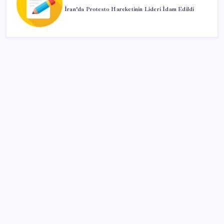
İran’da Protesto Hareketinin Lideri İdam Edildi
SON YAZILAR
Telif baskısı sonuç verdi: Suno şarkılarına dijital imza
geliyor
Hazine nakit gerçekleşmeleri 395,7 milyar TL açık
verdi
İş Bankası’nda üst düzey görev değişimi: Hakan Aran
görevinden ayrılıyor