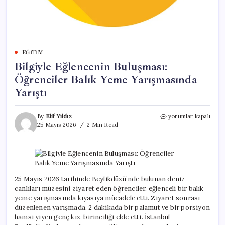
EĞITIM
Bilgiyle Eğlencenin Buluşması:
Öğrenciler Balık Yeme Yarışmasında
Yarıştı
Bilgiyle
By
Elif Yıldız
yorumlar kapalı
Eğlencenin
25 Mayıs 2026
2 Min Read
Buluşması:
Öğrenciler
Balık
Yeme
Yarışmasında
Yarıştı
25 Mayıs 2026 tarihinde Beylikdüzü’nde bulunan deniz
için
canlıları müzesini ziyaret eden öğrenciler, eğlenceli bir balık
yeme yarışmasında kıyasıya mücadele etti. Ziyaret sonrası
düzenlenen yarışmada, 2 dakikada bir palamut ve bir porsiyon
hamsi yiyen genç kız, birinciliği elde etti. İstanbul