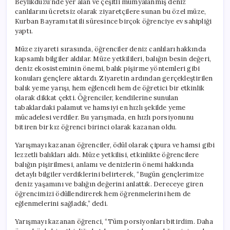
Beylikdüzü’nde yer alan ve çeşitli mumyalanmış deniz
canlılarını ücretsiz olarak ziyaretçilere sunan bu özel müze,
Kurban Bayramı tatili süresince birçok öğrenciye ev sahipliği
yaptı.
Müze ziyareti sırasında, öğrenciler deniz canlıları hakkında
kapsamlı bilgiler aldılar. Müze yetkilileri, balığın besin değeri,
deniz ekosisteminin önemi, balık pişirme yöntemleri gibi
konuları gençlere aktardı. Ziyaretin ardından gerçekleştirilen
balık yeme yarışı, hem eğlenceli hem de öğretici bir etkinlik
olarak dikkat çekti. Öğrenciler, kendilerine sunulan
tabaklardaki palamut ve hamsiyi en hızlı şekilde yeme
mücadelesi verdiler. Bu yarışmada, en hızlı porsiyonunu
bitiren bir kız öğrenci birinci olarak kazanan oldu.
Yarışmayı kazanan öğrenciler, ödül olarak çipura ve hamsi gibi
lezzetli balıkları aldı. Müze yetkilisi, etkinlikte öğrencilere
balığın pişirilmesi, anlamı ve denizlerin önemi hakkında
detaylı bilgiler verdiklerini belirterek, “Bugün gençlerimize
deniz yaşamını ve balığın değerini anlattık. Dereceye giren
öğrencimizi ödüllendirerek hem öğrenmelerini hem de
eğlenmelerini sağladık,” dedi.
Yarışmayı kazanan öğrenci, “Tüm porsiyonları bitirdim. Daha