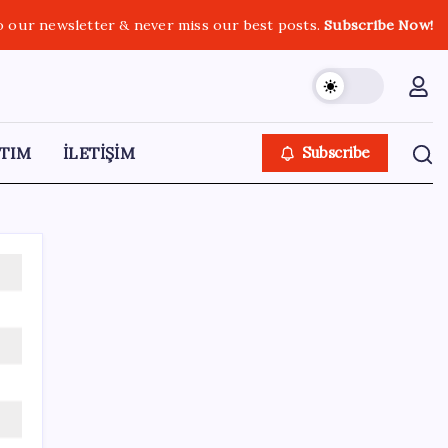
o our newsletter & never miss our best posts.
Subscribe Now!
TIM
İLETİŞİM
Subscribe
SON YAZILAR
OpenAI, yapay zeka modellerinin sınırların
dışına çıktığını açıkladı