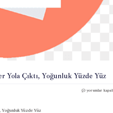
ler Yola Çıktı, Yoğunluk Yüzde Yüz
Bayram
yorumlar kapal
Trafiği
Başladı!
Tatilciler
Yola