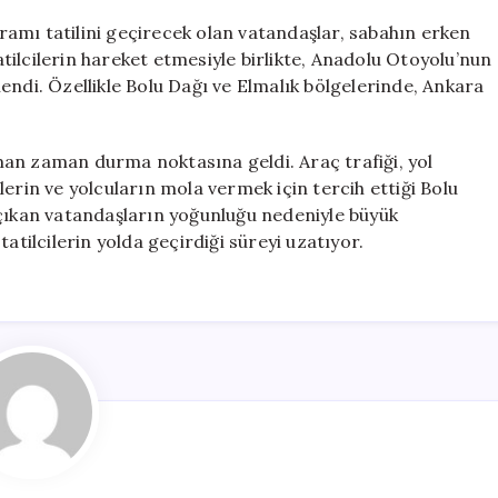
Çıktı,
amı tatilini geçirecek olan vatandaşlar, sabahın erken
Yoğunluk
ilcilerin hareket etmesiyle birlikte, Anadolu Otoyolu’nun
Yüzde
endi. Özellikle Bolu Dağı ve Elmalık bölgelerinde, Ankara
Yüz
için
an zaman durma noktasına geldi. Araç trafiği, yol
erin ve yolcuların mola vermek için tercih ettiği Bolu
 çıkan vatandaşların yoğunluğu nedeniyle büyük
atilcilerin yolda geçirdiği süreyi uzatıyor.