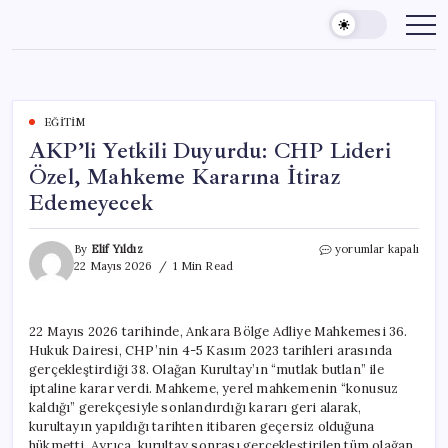
Skip
to
content
EĞITIM
AKP’li Yetkili Duyurdu: CHP Lideri
Özel, Mahkeme Kararına İtiraz
Edemeyecek
AKP’li
By
Elif Yıldız
yorumlar kapalı
Yetkili
22 Mayıs 2026
1 Min Read
Duyurdu:
CHP
Lideri
22 Mayıs 2026 tarihinde, Ankara Bölge Adliye Mahkemesi 36.
Özel,
Hukuk Dairesi, CHP’nin 4-5 Kasım 2023 tarihleri arasında
Mahkeme
Kararına
gerçekleştirdiği 38. Olağan Kurultay’ın “mutlak butlan” ile
İtiraz
iptaline karar verdi. Mahkeme, yerel mahkemenin “konusuz
Edemeyecek
kaldığı” gerekçesiyle sonlandırdığı kararı geri alarak,
için
kurultayın yapıldığı tarihten itibaren geçersiz olduğuna
hükmetti. Ayrıca, kurultay sonrası gerçekleştirilen tüm olağan