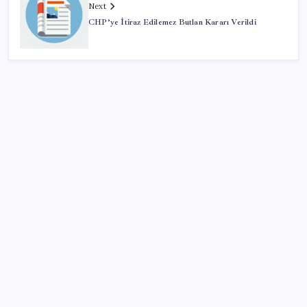
Next
CHP’ye İtiraz Edilemez Butlan Kararı Verildi
SON YAZILAR
Pezeşkiyan: Teslim olmaya zorlanırsak savaşırız,
boyun eğmeyiz
Google Pixel Watch 5 Sızdırıldı: İşte Detaylar
Telif baskısı sonuç verdi: Suno şarkılarına dijital imza
geliyor