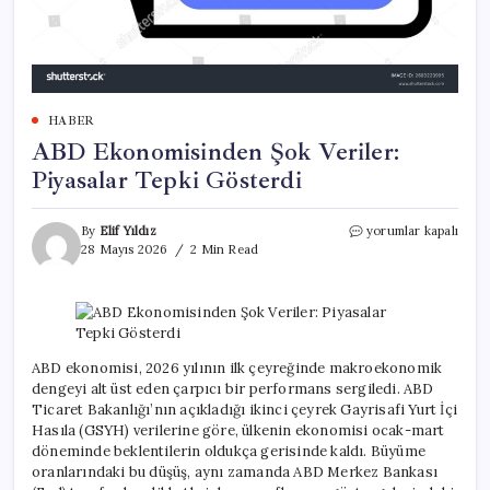
HABER
ABD Ekonomisinden Şok Veriler:
Piyasalar Tepki Gösterdi
ABD
By
Elif Yıldız
yorumlar kapalı
Ekonomisinden
28 Mayıs 2026
2 Min Read
Şok
Veriler:
Piyasalar
Tepki
Gösterdi
için
ABD ekonomisi, 2026 yılının ilk çeyreğinde makroekonomik
dengeyi alt üst eden çarpıcı bir performans sergiledi. ABD
Ticaret Bakanlığı’nın açıkladığı ikinci çeyrek Gayrisafi Yurt İçi
Hasıla (GSYH) verilerine göre, ülkenin ekonomisi ocak-mart
döneminde beklentilerin oldukça gerisinde kaldı. Büyüme
oranlarındaki bu düşüş, aynı zamanda ABD Merkez Bankası