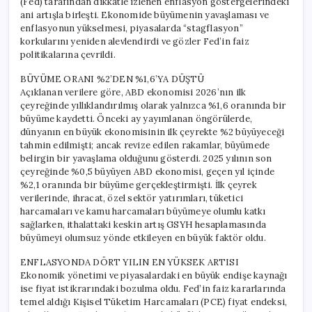
(Fed) tarafından dikkatle izlenen enflasyon göstergelerindeki
ani artışla birleşti. Ekonomide büyümenin yavaşlaması ve
enflasyonun yükselmesi, piyasalarda “stagflasyon”
korkularını yeniden alevlendirdi ve gözler Fed’in faiz
politikalarına çevrildi.
BÜYÜME ORANI %2’DEN %1,6’YA DÜŞTÜ
Açıklanan verilere göre, ABD ekonomisi 2026’nın ilk
çeyreğinde yıllıklandırılmış olarak yalnızca %1,6 oranında bir
büyüme kaydetti. Önceki ay yayımlanan öngörülerde,
dünyanın en büyük ekonomisinin ilk çeyrekte %2 büyüyeceği
tahmin edilmişti; ancak revize edilen rakamlar, büyümede
belirgin bir yavaşlama olduğunu gösterdi. 2025 yılının son
çeyreğinde %0,5 büyüyen ABD ekonomisi, geçen yıl içinde
%2,1 oranında bir büyüme gerçekleştirmişti. İlk çeyrek
verilerinde, ihracat, özel sektör yatırımları, tüketici
harcamaları ve kamu harcamaları büyümeye olumlu katkı
sağlarken, ithalattaki keskin artış GSYH hesaplamasında
büyümeyi olumsuz yönde etkileyen en büyük faktör oldu.
ENFLASYONDA DÖRT YILIN EN YÜKSEK ARTISI
Ekonomik yönetimi ve piyasalardaki en büyük endişe kaynağı
ise fiyat istikrarındaki bozulma oldu. Fed’in faiz kararlarında
temel aldığı Kişisel Tüketim Harcamaları (PCE) fiyat endeksi,