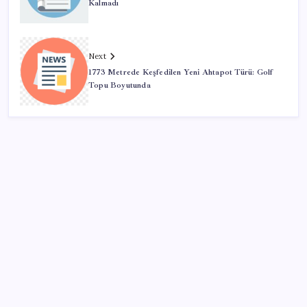
Kalmadı
Next
1773 Metrede Keşfedilen Yeni Ahtapot Türü: Golf
Topu Boyutunda
SON YAZILAR
2026 YÖKDİL/2 ne zaman, saat kaçta? YÖKDİL/2
sınavı kaç dakika, kaç soru?