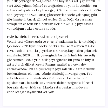
yılın ilk çeyreğinde %4,5 oranında büyük bir artış gösterdi. Bu
veri, 2022 yılının üçüncü çeyreğinden bu yana kaydedilen en
yüksek artış olarak kayıtlara geçti. Söz konusu endeks, 2025’in
son çeyreğinde %2,9 artış göstererek hedefe yaklaşmış gibi
görünmüştü. Ancak güncel veriler, Orta Doğu’da yaşanan
savaşların ve tedarik zinciri krizlerinin ABD iç piyasasına
yansıdığını açıkça ortaya koydu.
FAİZ İNDİRİMİ İHTİMALİ SORU İŞARETİ
Volatilitesi yüksek gıda ve enerji fiyatlarının hariç tutulduğu
Çekirdek PCE fiyat endeksindeki artış ise %4,3’ten %4,4’e
revize edildi. Önceki çeyrekte %2,7 artış kaydeden çekirdek
endeksin, 2026’nın ilk çeyreğinde bu denli hızlı bir yükseliş
göstermesi, 2023 yılının ilk çeyreğinden bu yana en büyük
artış olarak dikkati çekti. Finans analistleri, çekirdek
enflasyondaki bu ani yükselişin piyasalardaki faiz indirimi
beklentilerini olumsuz yönde etkilediğini vurguluyor. Fed
yetkililerinin son günlerdeki “gerekirse faiz artırırız”
açıklamaları, bu tehlikeli veri seti ile birleştiğinde, küresel
borsalarda ve riskli varlıklarda satış baskısının devam
edebileceği sinyallerini veriyor.